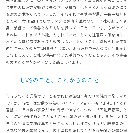
元々地域ごとに別会社だったことなどから今も事業部や担当者によっ
て業務の進め方が微妙に異なり、品質向上はもちろん人材育成の点で
も改善が求められていました。それぞれに事情や背景、一長一短もあ
るため、今は全国でヒヤリングと調査を重ねつつ、当社のあるべき
姿、業務として最善となる方法を探っているところです。心がけてい
るのは、これまで「常識」とされていたことにも注意深く眼を向け、
わずかな違和感であっても放置しない、ということ。決められた工期
内でゴールをめざすCM業務とは違い、ある意味ゴールのない仕事かも
しれませんが、会社の将来に向けた基盤づくりだととらえ、その責任
の大きさとやりがいをひしと感じています。
UVSのこと、これからのこと
今行っている業務では、ともすれば建築担当者だけの議論に陥りがち
ですが、当社には設備や電気のプロフェッショナルもいます。PMとも
連携し、目の前の事象だけの判断ではなく、つねに「不動産管理」と
いう広い視野で検討できるところが強みだと思います。また、入社3
年目の社員に業務改革を担当させる会社もすごいけれど、若輩者の生
意気な発言を鷹揚に受け止め丁寧に対応してくださる先輩方の懐の深