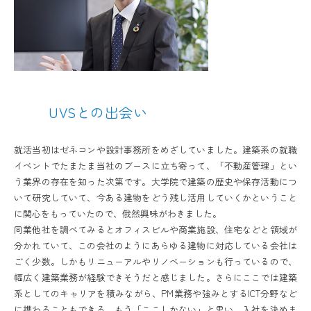
UVSとの出会い
就活当初はゼネコンや設計事務所をめざしていました。建築系の就職
イベントでたまたま当社のブースに立ち寄って、「不動産管理」とい
う業界の存在を知った次第です。大学院で建築の歴史や保存活動につ
いて研究していて、今ある建物をどう残し活用していくかということ
に関心をもっていたので、俄然興味がわきました。
同業他社を調べてみるとオフィスビルや商業施設、住宅などと領域が
分かれていて、この会社のようにあらゆる建物に対応している会社は
ごく少数。しかもリニューアルやリノベーションも行っているので、
幅広く建築業務が経験できそうだと感じました。さらにここでは建築
系としてのキャリアを積みながら、PM業務や強みとするICT分野など
に携わることもできる。もう「ここしかない」と思い、入社を決めま