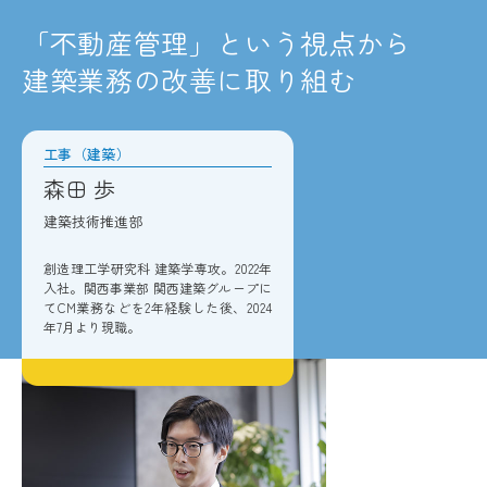
「不動産管理」という視点から
建築業務の改善に取り組む
工事（建築）
森田 歩
建築技術推進部
創造理工学研究科 建築学専攻。2022年
入社。関西事業部 関西建築グループに
てCM業務などを2年経験した後、2024
年7月より現職。