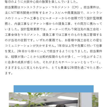
毎日のように大阪中心街の散策を楽しんでいました。
担当業務はコンストラクション・マネジメント（CM）。担当案件は、
主にNTT都市開発が所有するオフィスビルや商業施設で、エントラン
スのリニューアル工事などビルオーナーからの依頼で行う設計監理業
務と、内装工事などテナント様からの請負工事、その両方に携わって
いました。設計監理業務では、オーナーに代わり発注先の施工会社・
工事全体をマネジメント、請負工事では工事そのものを施工管理する
のが当社の役割です。いずれの業務でも、お客様や施工会社との密な
コミュニケーションが欠かせません。1年目は上司や先輩に付いて仕事
を覚え、2年目から徐々に一人で担当するようになりました。担当案件
は、経験が浅いことから比較的短期のものが多く、一つ仕上げるごと
に自身の成長が感じられ、それがまたモチベーションとなっていく。
さまざまな人に支えられながら、とても貴重な2年間を過ごせたと思い
ます。