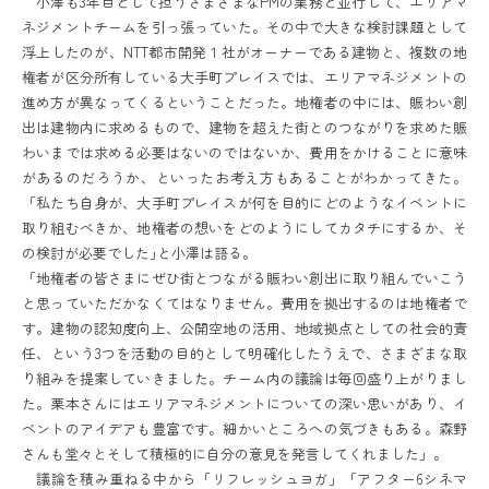
小澤も3年目として担うさまざまなPMの業務と並行して、エリアマ
ネジメントチームを引っ張っていた。その中で大きな検討課題として
浮上したのが、NTT都市開発１社がオーナーである建物と、複数の地
権者が区分所有している大手町プレイスでは、エリアマネジメントの
進め方が異なってくるということだった。地権者の中には、賑わい創
出は建物内に求めるもので、建物を超えた街とのつながりを求めた賑
わいまでは求める必要はないのではないか、費用をかけることに意味
があるのだろうか、といったお考え方もあることがわかってきた。
「私たち自身が、大手町プレイスが何を目的にどのようなイベントに
取り組むべきか、地権者の想いをどのようにしてカタチにするか、そ
の検討が必要でした｣と小澤は語る。
「地権者の皆さまにぜひ街とつながる賑わい創出に取り組んでいこう
と思っていただかなくてはなりません。費用を拠出するのは地権者で
す。建物の認知度向上、公開空地の活用、地域拠点としての社会的責
任、という3つを活動の目的として明確化したうえで、さまざまな取
り組みを提案していきました。チーム内の議論は毎回盛り上がりまし
た。栗本さんにはエリアマネジメントについての深い思いがあり、イ
ベントのアイデアも豊富です。細かいところへの気づきもある。森野
さんも堂々とそして積極的に自分の意見を発言してくれました」。
議論を積み重ねる中から「リフレッシュヨガ」「アフター6シネマ