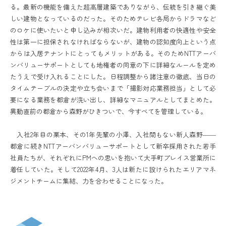
る。最新の機能を備えた超高層建築でありながら、伝統を引き継ぐ美
しい建物となっているのだった。そのためテレビ各局からドラマなど
のロケに使いたいと申し込みが相次いだ。建物利用者の快適性や安全
性は第一に担保されなければならないが、建物の認知度向上という点
からは入居テナントにとってもメリットがある。そのためNTTアーバ
ンバリューサポートとしても地権者の同意の下に詳細なルールを定め
たうえで受け入れることにした。日程調整から諸注意の徹底、当日の
タイムテーブルの決定や立ち会いまで「撮影対応業務担当」として必
要になる業務を都倉が洗い出し、詳細なマニュアルとしてまとめた。
異動直前の都倉から森野がひきついで、今すべてを管理している。
入社2年目の栗本、その1年先輩の小澤、入社間もない新人森野――
都倉に続きNTTアーバンバリューサポートとして新卒採用された若手
社員たちが、それぞれにPMへの思いを抱いて大手町プレイス営業所に
着任していた。そして2022年4月、3人は新たに設けられたエリアマネ
ジメントチームに集結、力を合わせることになった。