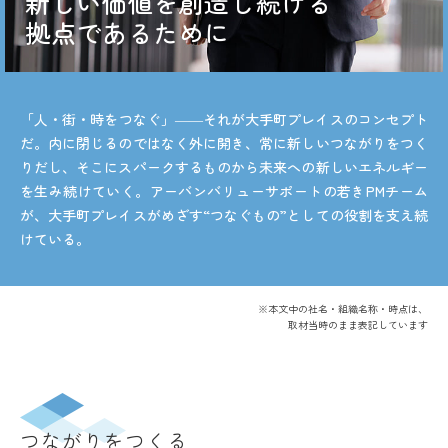
新しい価値を創造し続ける
拠点であるために
「人・街・時をつなぐ」――それが大手町プレイスのコンセプト
だ。内に閉じるのではなく外に開き、常に新しいつながりをつく
りだし、そこにスパークするものから未来への新しいエネルギー
を生み続けていく。アーバンバリューサポートの若きPMチーム
が、大手町プレイスがめざす“つなぐもの”としての役割を支え続
けている。
※本文中の社名・組織名称・時点は、
取材当時のまま表記しています
つながりをつくる