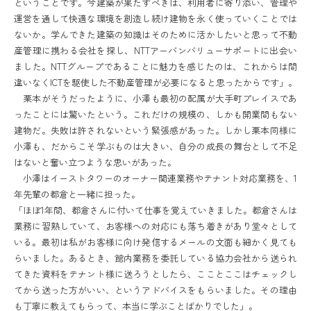
ということです。今建築が果たすべきは、利用者に寄り添い、管理や
運営を通して快適な環境を創造し続け建物を永く使っていくことでは
ないか。学んできた建築の知識はそのために活かしたいと思って不動
産管理に携わる会社を探し、NTTアーバンバリューサポートに出会い
ました。NTTグループであることに魅力を感じたのは、これからは間
違いなくICTを駆使した不動産管理が必要になると思ったからです」。
栗本がそうだったように、小澤も最初の配属が大手町プレイスであ
ったことには驚いたという。これだけの規模の、しかも開業間もない
建物だ。失敗は許されないという緊張感があった。しかし栗本同様に
小澤も、だからこそ学ぶものは大きい、自分の成長の舞台として不足
はないと奮い立つような思いがあった。
小澤はイーストタワーのオーナー関連業務やテナント対応業務を、1
年先輩の都倉と一緒に担った。
「ほぼ1年間、都倉さんに付いて仕事を覚えていきました。都倉さんは
業務に習熟していて、お客様への対応にも落ち着きがあり堂々として
いる。最初は私がお客様に向け発信するメールの文面も細かく見ても
らいました。あるとき、館内業務を委託している協力会社から送られ
てきた資料をテナント様に送ろうとしたら、こことここはチェックし
てから送った方がいい、というアドバイスをもらいました。その理由
も丁寧に教えてもらって、本当に学ぶことばかりでした」。