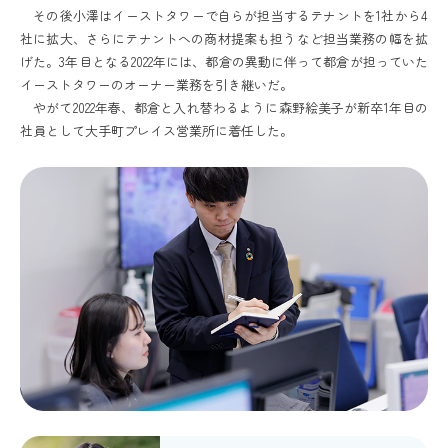
その後小澤はイーストタワーで自らが担当するテナントを1社から4
社に拡大、さらにテナントへの商材提案も担うなど担当業務の幅を拡
げた。3年目となる2022年には、都倉の異動に伴って都倉が担っていた
イーストタワーのオーナー業務を引き継いだ。
やがて2022年春、都倉と入れ替わるように森野絵美子が新卒1年目の
社員として大手町プレイス営業所に着任した。