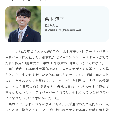
栗本 淳平
2021年入社
社会学部社会政策科学科 卒業
コロナ禍が2年目に入った2021年春、栗本淳平はNTTアーバンバリュ
ーサポートに入社した。都倉菜月はアーバンバリューサポートが始め
た新卒採用の1期生だが、栗本は2年後輩の3期生ということになる。
学生時代、栗本は社会学部でコミュニティデザインを学び、人が集
うところに生まれる新しい価値に関心を寄せていた。授業で学ぶ以外
にも、自らスタッフを集めてフリーペーパーを創刊し、大学内の情報
はもとより周辺の店舗情報なども丹念に集め、有料広告まで載せて
堂々としたコミュニティペーパーに育てた。それも人のつながりのハ
ブになりたいという思いからだった。
栗本には、忘れられない景色がある。大学進学のため福岡から上京
したときに驚きとともに見上げた都心の巨大なビル群。就職を考え始