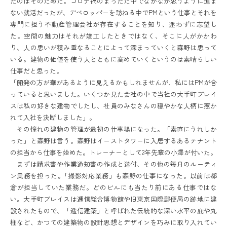
たのはそのためだ。コロナ禍のまっただ中でなかなか思うように進ま
ない就活だったが、デベロッパーを訪ねる中でPMという仕事とそれを
専門に担う不動産管理会社が存在することを知り、迷わずに志望し
た。空間の魅力はそれが竣工したときではなく、そこに人がかかわ
り、人の思いが積み重なることによって深まっていくと森野は思って
いる。建物の価値を使う人とともに高めていくというのは素晴らしい
仕事だと思った。
「開発の方が華があるように見えるかもしれませんが、私にはPMが合
っていると思いました。いくつか見た会社の中で当社の大手町プレイ
スは私の好きな建物でしたし、社員のみなさんの穏やかな人柄に惹か
れて入社を決断しました」。
その憧れの建物の管理が最初の仕事場になった。「素直にうれしか
った」と森野は言う。森野はイーストタワーに入居するあるテナント
の担当から仕事を始めた。トレーナーとして2年先輩の小澤が付いた。
まずは請求書や作業通知書の作成と送付、その他の毎月のルーティ
ン業務を担った。｢撮影対応業務」も森野の仕事になった。以前は都
倉が担当していた業務だ。どのビルにも当たり前にある仕事ではな
い。大手町プレイスは逓信総合博物館や旧東京国際郵便局の跡地に建
設されたもので、「逓信建築」と呼ばれた伝統的な深い水平の庇や丸
柱など、かつての建築物の設計思想とデザインを巧みに取り入れてい