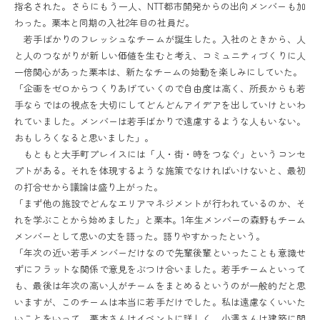
指名された。さらにもう一人、NTT都市開発からの出向メンバーも加
わった。栗本と同期の入社2年目の社員だ。
若手ばかりのフレッシュなチームが誕生した。入社のときから、人
と人のつながりが新しい価値を生むと考え、コミュニティづくりに人
一倍関心があった栗本は、新たなチームの始動を楽しみにしていた。
「企画をゼロからつくりあげていくので自由度は高く、所長からも若
手ならではの視点を大切にしてどんどんアイデアを出していけといわ
れていました。メンバーは若手ばかりで遠慮するような人もいない。
おもしろくなると思いました」。
もともと大手町プレイスには「人・街・時をつなぐ」というコンセ
プトがある。それを体現するような施策でなければいけないと、最初
の打合せから議論は盛り上がった。
「まず他の施設でどんなエリアマネジメントが行われているのか、そ
れを学ぶことから始めました」と栗本。1年生メンバーの森野もチーム
メンバーとして思いの丈を語った。語りやすかったという。
「年次の近い若手メンバーだけなので先輩後輩といったことも意識せ
ずにフラットな関係で意見をぶつけ合いました。若手チームといって
も、最後は年次の高い人がチームをまとめるというのが一般的だと思
いますが、このチームは本当に若手だけでした。私は遠慮なくいいた
いことをいって、栗本さんはイベントに詳しく、小澤さんは建築に関