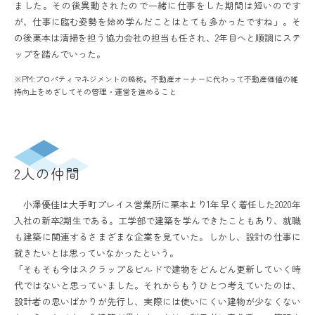
ました。その後異動されたので一緒に仕事をした期間は短いのです
が、仕事に臨む姿勢を始め学んだことはとても多かったですね」。そ
の後栗本は清掃を担う協力会社の担当も任され、2年目へと順調にステ
ップを踏んでいった。
※PM:プロパティマネジメントの略称。不動産オーナーに代わって不動産価値の維
持向上をめざしてその管理・運営を進めること
2人の仲間
小澤優佳は大手町プレイス営業所に栗本より1年早く着任した2020年
入社の新卒2期生である。工学部で建築を学んできたこともあり、就職
も建築に関連するさまざまな企業を見ていた。しかし、設計の仕事に
就きたいとは思っていなかったという。
「そもそも今はスクラップ＆ビルドで建物をどんどん更新していく時
代ではないと思っていました。それからもうひとつ考えていたのは、
設計者の思いばかりが先行し、実際には使いにくい建物が少なくない