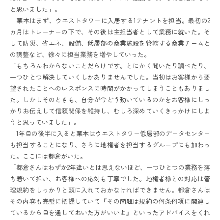
と思いました」。
栗本はまず、ウエストタワーに入居する1テナントを担当。最初の2
カ月はトレーナーの下で、その後は主担当者として業務に就いた。そ
して防災、省エネ、設備、低層部の商業施設を管轄する商業チームと
の調整など、徐々に担当業務を増やしていった。
「もちろんわからないことだらけです。とにかく聞いたり調べたり、
一つひとつ解決していくしかありませんでした。当初はお客様から要
望されたことへのレスポンスに時間がかかってしまうこともありまし
た。しかしそのときも、自分が今どう動いているのかをお客様にしっ
かりお伝えして信頼関係を維持し、むしろ深めていくきっかけにしよ
うと思っていました」。
1年目の後半に入ると栗本はウエストタワー低層部のデータセンター
も担当することになり、さらに地権者を担当するグループにも加わっ
た。ここには都倉がいた。
「都倉さんはわずか2年違いとは思えないほど、一つひとつの業務を落
ち着いて担い、お客様への応対も丁寧でした。地権者様との対応は管
理規約をしっかりと頭に入れておかなければできません。都倉さんは
その内容も完璧に把握していて『その問題は規約の何条何項に関連し
ているから目を通しておいた方がいいよ』といったアドバイスをくれ