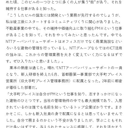
めた頃、このビルの一つひとつに多くの人が集う“街”があり、それを
維持する仕事があると知った。
「こうしたビルの誕生には開発という業務が先行するのでしょうが、
私は竣工後にスタートするコミュニティづくりに関心がありました。
不動産事業の中でも、その維持や価値向上に取り組むPM※という仕事
があることを知って、それをやってみたいと思ったんです。中でも
NTTアーバンバリューサポートはオフィスだけでなく商業施設などい
ろいろな建物の管理を行っているし、NTTグループならではのICT活用
の強みは、これからの管理業務を大きく変えていく力になるはずで
す。ぜひ入りたいと思いました」。
栗本の熱意は通じた。晴れてNTTアーバンバリューサポートの一員
となり、新人研修を終えた6月、首都圏第一事業部で大手町プレイス
営業所（旧大手町プレイス管理事務所）に配属となった。2年前に都倉
が着任した部署だ。
「大手町プレイスは自分がPMという仕事を知り、志すきっかけになっ
た建物のひとつです。当社の管理物件の中でも最大規模であり、入居
されているのは誰でも名前を知っているトップ企業ばかりです。まさ
かそこに、しかも新入社員の身で配属になるとは思ってもいませんで
した。自分で務まるのかという不安がありましたが、学ぶこともそれ
だけ多いはずです。与えられたチャンスに感謝して、それを活かそう