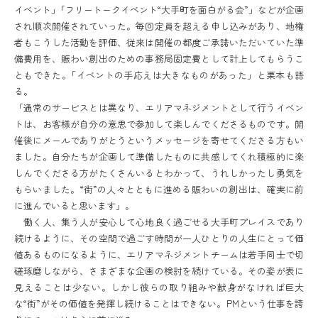
イベント」｢フリートークイベント“大手町を面白がる会”」などが企画
され順次開催されていった。毎回定員を超える申し込みがあり、地権
者もこうした活動を評価、従来は開催の都度ご承諾いただいていた準
備費用を、賑わい創出のための事務局固定費として計上してもらうこ
ともできた。｢イベントの手応えは大きなものがあった」と栗本も語
る。
「通常のサービスとは異なり、エリアマネジメントとして行うイベン
トは、お客様が自分の意思で参加して楽しんでくださるものです。開
催後にメールでありがとうというメッセージを寄せてくださる方もい
ました。自分たちが企画して準備したものに共感してくれ積極的に楽
しんでくださる方がたくさんいるとわかって、うれしかったし勇気を
もらいました。“街”の人々とともに進める賑わいの創出は、確実に前
に進んでいると思います」。
働く人、集う人が安心して心地良く過ごせる大手町プレイスであり
続けるように、その空間で過ごす時間が一人ひとりの人生にとって価
値あるものになるように、エリアマネジメントチームは若手同士で切
磋琢磨しながら、さまざまな企画の検討を続けている。その姿が表に
見えることは少ない。しかし彼らの取り組みや献身がなければ巨大
な“街”がその価値を発揮し続けることはできない。PMという仕事を誇